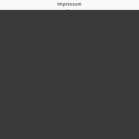
Impressum
Blog
Datenschutz
MY AGENT
Über Uns
Unsere Services
Karriere
Media
Network
Kontakt
FOLGEN SIE UNS!