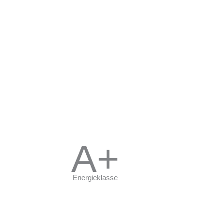
z Novem
A+
Energieklasse