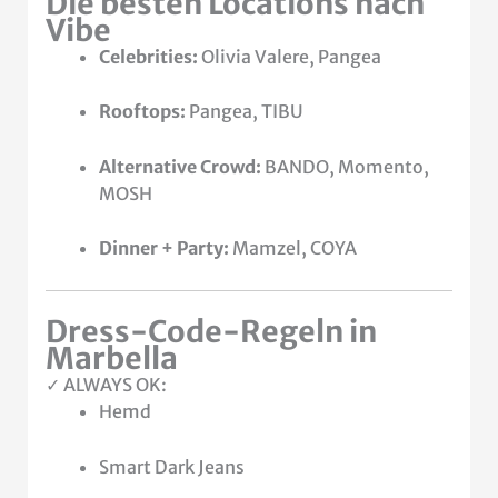
Die besten Locations nach
Vibe
Celebrities:
Olivia Valere, Pangea
Rooftops:
Pangea, TIBU
Alternative Crowd:
BANDO, Momento,
MOSH
Dinner + Party:
Mamzel, COYA
Dress-Code-Regeln in
Marbella
✓ ALWAYS OK:
Hemd
Smart Dark Jeans