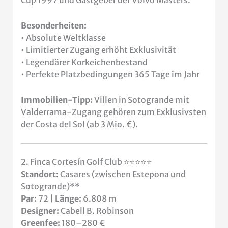
Cup 1997 und Gastgeber der Volvo Masters.
Besonderheiten:
• Absolute Weltklasse
• Limitierter Zugang erhöht Exklusivität
• Legendärer Korkeichenbestand
• Perfekte Platzbedingungen 365 Tage im Jahr
Immobilien-Tipp:
Villen in Sotogrande mit
Valderrama-Zugang gehören zum Exklusivsten
der Costa del Sol (ab 3 Mio. €).
2. Finca Cortesín Golf Club ⭐⭐⭐⭐⭐
Standort:
Casares (zwischen Estepona und
Sotogrande)**
Par:
72 |
Länge:
6.808 m
Designer:
Cabell B. Robinson
Greenfee:
180–280 €